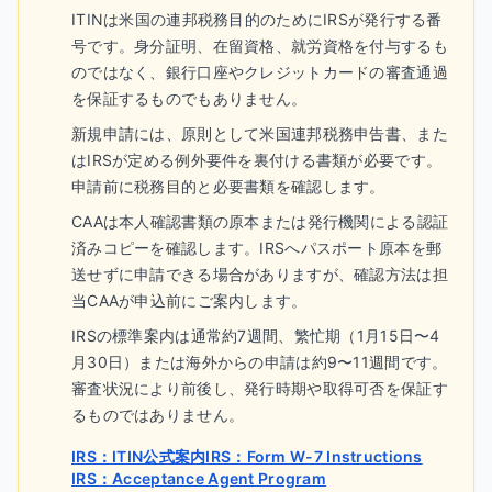
ITINは米国の連邦税務目的のためにIRSが発行する番
号です。身分証明、在留資格、就労資格を付与するも
のではなく、銀行口座やクレジットカードの審査通過
を保証するものでもありません。
新規申請には、原則として米国連邦税務申告書、また
はIRSが定める例外要件を裏付ける書類が必要です。
申請前に税務目的と必要書類を確認します。
CAAは本人確認書類の原本または発行機関による認証
済みコピーを確認します。IRSへパスポート原本を郵
送せずに申請できる場合がありますが、確認方法は担
当CAAが申込前にご案内します。
IRSの標準案内は通常約7週間、繁忙期（1月15日〜4
月30日）または海外からの申請は約9〜11週間です。
審査状況により前後し、発行時期や取得可否を保証す
るものではありません。
IRS：ITIN公式案内
IRS：Form W-7 Instructions
IRS：Acceptance Agent Program